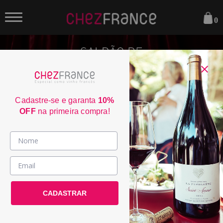
0
Cadastre-se e garanta
10%
OFF
na primeira compra!
Vinhos >
País / Região >
Le Club >
CADASTRAR
Promoções >