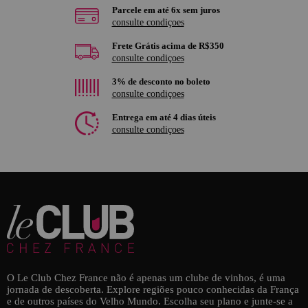
Parcele em até 6x sem juros
consulte condiçoes
Frete Grátis acima de R$350
consulte condiçoes
3% de desconto no boleto
consulte condiçoes
Entrega em até 4 dias úteis
consulte condiçoes
O Le Club Chez France não é apenas um clube de vinhos, é uma
jornada de descoberta. Explore regiões pouco conhecidas da França
e de outros países do Velho Mundo. Escolha seu plano e junte-se a