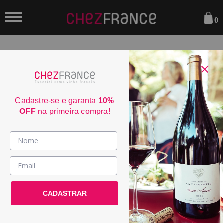
0
FILTRAR
ORDENAR POR:
Cadastre-se e garanta
10%
OFF
na primeira compra!
30
Vinhos >
País / Região >
Le Club >
CADASTRAR
Promoções >