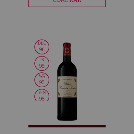
DEC
30
96
JS
95
WA
95
VIN
95
WS
94