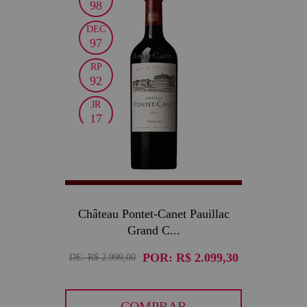
30
98
DEC
97
RP
92
JR
17
Château Pontet-Canet Pauillac
Grand C...
POR:
R$ 2.099,30
DE:
R$ 2.999,00
COMPRAR