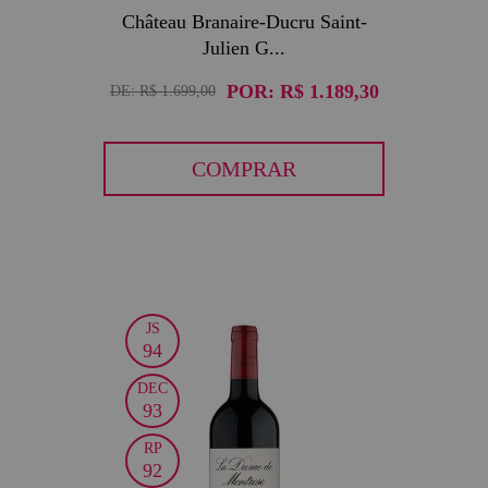
Château Branaire-Ducru Saint-
Julien G...
POR:
R$ 1.189,30
DE:
R$ 1.699,00
COMPRAR
JS
30
94
DEC
93
RP
92