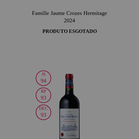
Famille Jaume Crozes Hermitage
2024
PRODUTO ESGOTADO
JS
94
RP
93
DEC
93