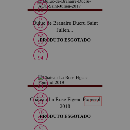
DEC
96
JS
Duluc de Branaire Ducru Saint
95
Julien...
WA
PRODUTO ESGOTADO
95
WS
94
JR
16
JS
94
DEC
Château La Rose Figeac Pomerol
93
2018
YB
PRODUTO ESGOTADO
92
VI