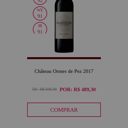
92
WE
91
JB
91
VN
90
Château Ormes de Pez 2017
POR:
R$ 489,30
DE:
R$ 699,00
COMPRAR