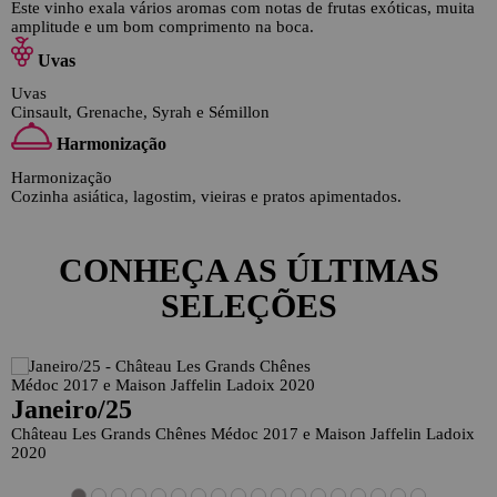
Este vinho exala vários aromas com notas de frutas exóticas, muita
amplitude e um bom comprimento na boca.
Uvas
Uvas
Cinsault, Grenache, Syrah e Sémillon
Harmonização
Harmonização
Cozinha asiática, lagostim, vieiras e pratos apimentados.
CONHEÇA AS ÚLTIMAS
SELEÇÕES
Janeiro/25
Château Les Grands Chênes Médoc 2017 e Maison Jaffelin Ladoix
2020
C
G