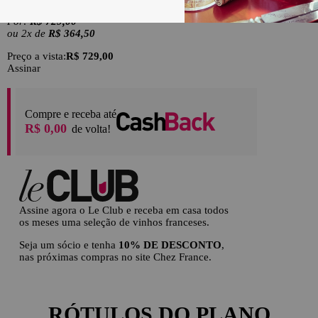
Comprar
Por:
R$ 729,00
ou
2
x
de
R$ 364,50
Preço a vista:
R$ 729,00
Assinar
Compre e receba até
R$ 0,00
de volta!
Assine agora o Le Club e receba em casa todos
os meses uma seleção de vinhos franceses.
Seja um sócio e tenha
10% DE DESCONTO
,
nas próximas compras no site Chez France.
RÓTULOS DO PLANO