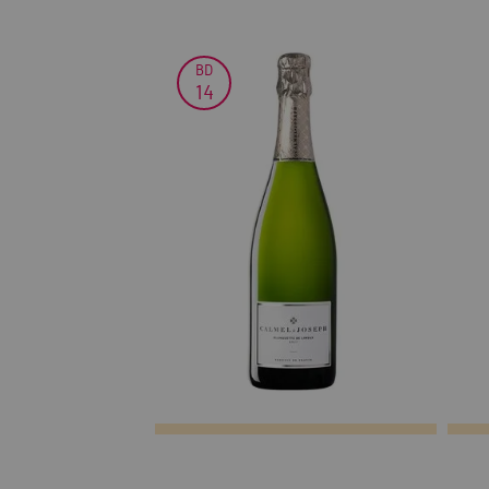
BD
14