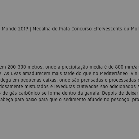
 Monde 2019 | Medalha de Prata Concurso Effervescents du Mond
 em 200-300 metros, onde a precipitação média é de 800 mm/a
e. As uvas amadurecem mais tarde do que no Mediterrâneo. Vi
 adega em pequenas caixas, onde são prensadas e processadas 
dosamente misturados e leveduras cultivadas são adicionados a
de gás carbônico se forma dentro da garrafa. Depois de deixar
e cabeça para baixo para que o sedimento afunde no pescoço, pr