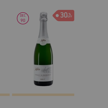
30
DEC
90