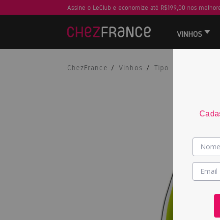
Assine o LeClub e economize até R$199,00 nos melhore
VINHOS
ChezFrance
Vinhos
Tipo
Espumante
Cadas