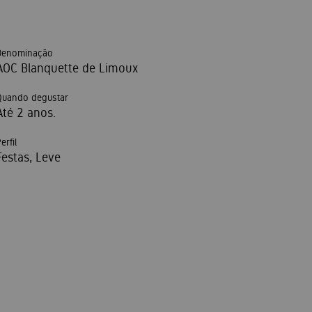
Denominação
AOC Blanquette de Limoux
Quando degustar
Até 2 anos.
erfil
Festas, Leve