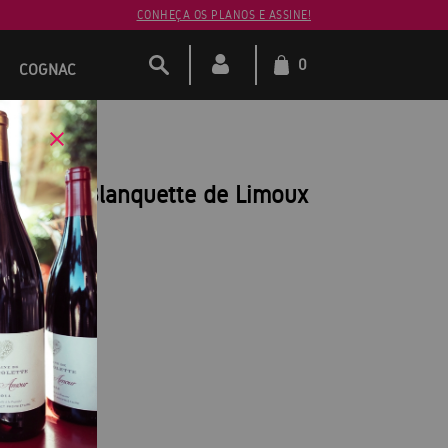
CONHEÇA OS PLANOS E ASSINE!
0
COGNAC
 Joseph Blanquette de Limoux
tte de Limoux