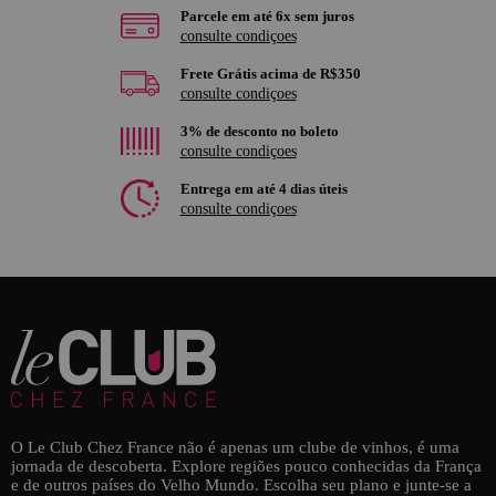
Parcele em até 6x sem juros
consulte condiçoes
Frete Grátis acima de R$350
consulte condiçoes
3% de desconto no boleto
consulte condiçoes
Entrega em até 4 dias úteis
consulte condiçoes
O Le Club Chez France não é apenas um clube de vinhos, é uma
jornada de descoberta. Explore regiões pouco conhecidas da França
e de outros países do Velho Mundo. Escolha seu plano e junte-se a