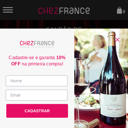
0
Cadastre-se e garanta
10%
OFF
na primeira compra!
Vinhos >
País / Região >
Le Club >
CADASTRAR
Promoções >