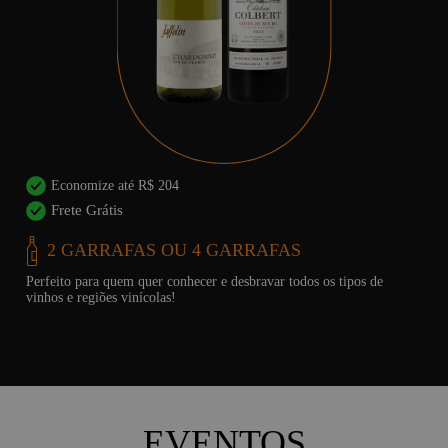
Economize até R$ 650
Frete Grátis
6 GARRAFAS
os de
Tenha um vinho sempre à mão!
É o plano ideal para manter a adega cheia de vinhos durante 
mês.
EVENTOS