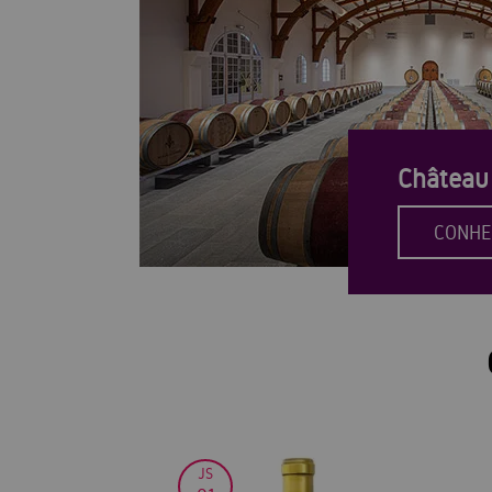
Château 
CONHE
30
JS