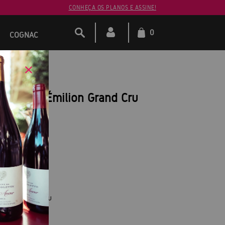
CONHEÇA OS PLANOS E ASSINE!
0
COGNAC
sse Saint-Émilion Grand Cru
m)
milion Grand Cru