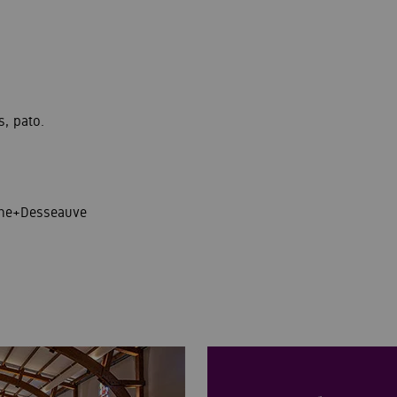
s, pato.
tane+Desseauve