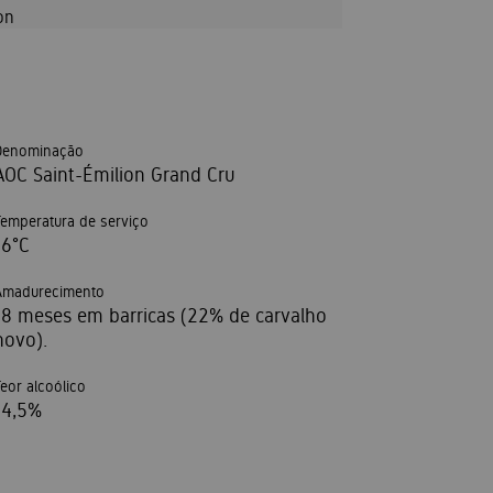
on
Denominação
AOC Saint-Émilion Grand Cru
Temperatura de serviço
16°C
Amadurecimento
18 meses em barricas (22% de carvalho
novo).
Teor alcoólico
14,5%