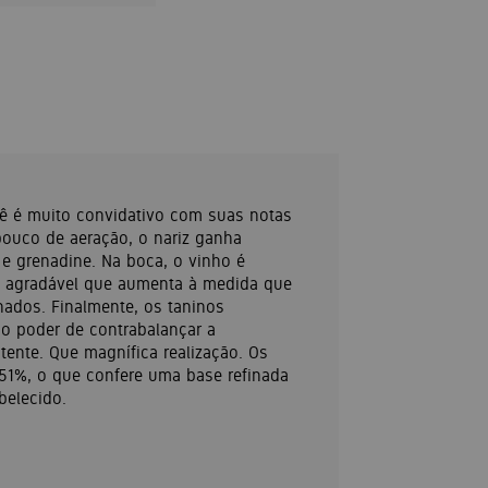
uê é muito convidativo com suas notas
pouco de aeração, o nariz ganha
e grenadine. Na boca, o vinho é
ão agradável que aumenta à medida que
nados. Finalmente, os taninos
 o poder de contrabalançar a
stente. Que magnífica realização. Os
1%, o que confere uma base refinada
belecido.