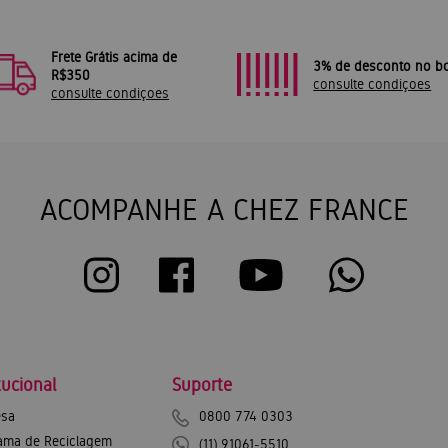
Frete Grátis acima de
3% de desconto no bo
R$350
consulte condiçoes
consulte condiçoes
ACOMPANHE A CHEZ FRANCE
tucional
Suporte
sa
0800 774 0303
ama de Reciclagem
(11) 91061-5510