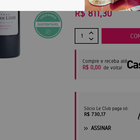
R$ 1.159,00
(30% OFF)
R$ 811,30
CO
Compre e receba até
R$ 0,00
de volta!
Sócio Le Club paga só:
R$ 730,17
ASSINAR