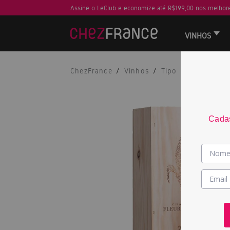
Assine o LeClub e economize até R$199,00 nos melhore
VINHOS
ChezFrance
Vinhos
Tipo
Tinto
Cadas