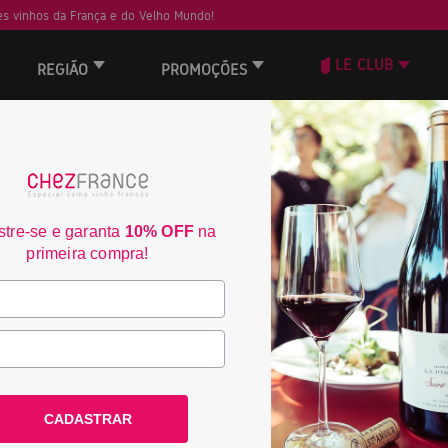
s vinhos da França e do Velho Mundo!
LE CLUB
REGIÃO
PROMOÇÕES
ORD
JS
tre-se e garanta
10% OFF
na
90
primeira compra!
CADASTRAR