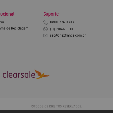
tucional
Suporte
sa
0800 774 0303
ama de Reciclagem
(11) 91061-5510
sac@chezfrance.com.br
©TODOS OS DIREITOS RESERVADOS.
Chez France Exportação e Importação SA - CNPJ: 12.744.600/0001-43