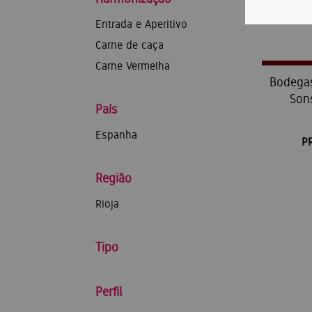
Entrada e Aperitivo
Carne de caça
Carne Vermelha
Bodegas
Son
País
Espanha
P
Região
Rioja
Tipo
Perfil