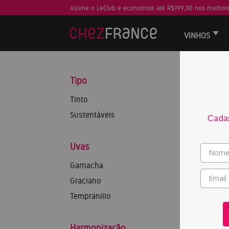
Assine o LeClub e economize até R$199,00 nos melhore
VINHOS
Tipo
Tinto
Sustentáveis
Cadas
Uvas
Garnacha
Graciano
Tempranillo
Harmonização