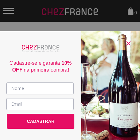
0
FILTRAR
ORDENAR POR:
Cadastre-se e garanta
10%
OFF
na primeira compra!
Vinhos >
País / Região >
Le Club >
CADASTRAR
Promoções >