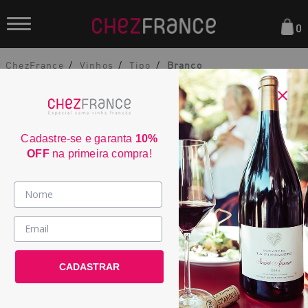
0
ChezFrance
Vinhos
Tipo
Branco
Cadastre-se e garanta
10%
OFF
na primeira compra!
Domaine Chatelain Sélection Sancerre
Vinhos >
2024
País / Região >
2356
CADASTRAR
Le Club >
País:
França
Promoções >