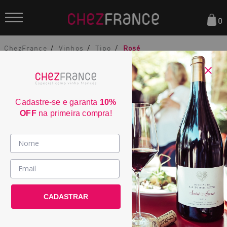
0
ChezFrance
Vinhos
Tipo
Rosé
Cadastre-se e garanta
10%
OFF
na primeira compra!
Domaine La Rouillère Cuvée La
Vinhos >
Rouillère Côtes de Provence 2023
País / Região >
2079
CADASTRAR
Le Club >
País:
França
Promoções >