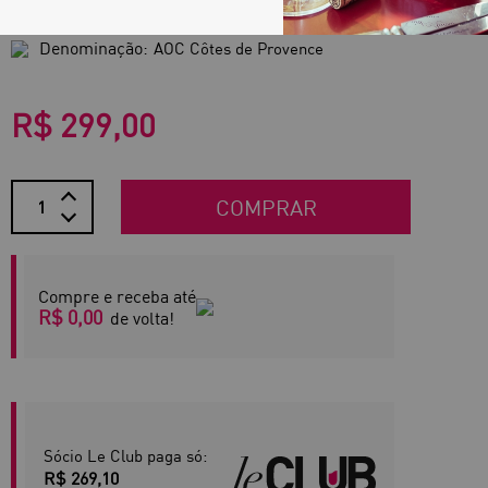
Região:
Provence
Denominação:
AOC Côtes de Provence
R$ 299,00
COMPRAR
Compre e receba até
R$ 0,00
de volta!
Sócio Le Club paga só:
R$ 269,10