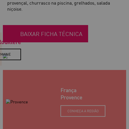
provençal, churrasco na piscina, grelhados, salada
niçoise.
BAIXAR FICHA TÉCNICA
ouillère
OMAINE
França
Provence
CONHEÇA A REGIÃO