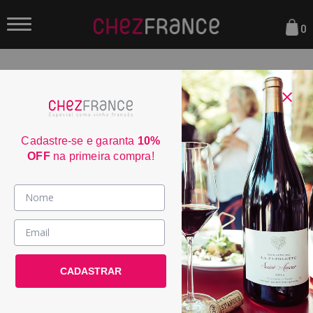
0
FILTRAR
ORDENAR POR:
Cadastre-se e garanta
10%
OFF
na primeira compra!
60
Vinhos >
País / Região >
CADASTRAR
Le Club >
Promoções >