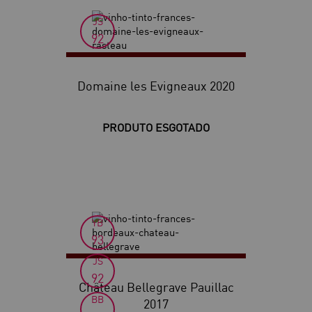
JS
92
Domaine les Evigneaux 2020
PRODUTO ESGOTADO
YB
93
JS
92
Château Bellegrave Pauillac
BB
2017