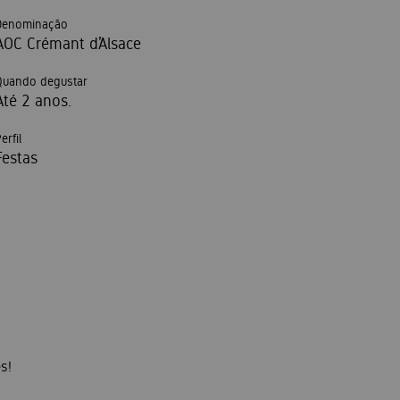
Denominação
AOC Crémant d’Alsace
Quando degustar
Até 2 anos.
erfil
Festas
s!