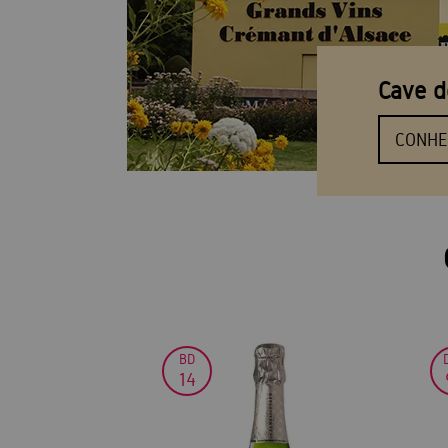
Cave d
CONHE
BD
14