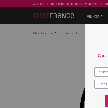
Assine o LeClub e economize até R$199,00 nos melhore
VINHOS
ChezFrance
Vinhos
Tipo
Espumante
Cadas