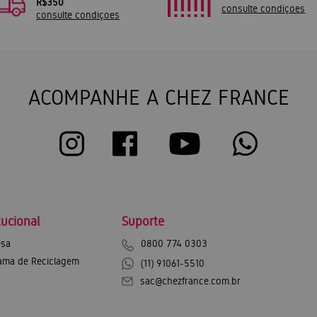
R$350
consulte condiçoes
consulte condiçoes
ACOMPANHE A CHEZ FRANCE
tucional
Suporte
sa
0800 774 0303
ama de Reciclagem
(11) 91061-5510
sac@chezfrance.com.br