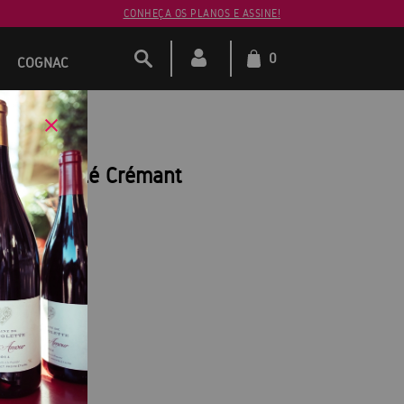
CONHEÇA OS PLANOS E ASSINE!
0
COGNAC
Ribeauvillé Crémant
 d’Alsace