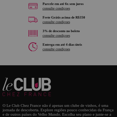
Parcele em até 6x sem juros
consulte condiçoes
Frete Grátis acima de R$350
consulte condiçoes
3% de desconto no boleto
consulte condiçoes
Entrega em até 4 dias úteis
consulte condiçoes
O Le Club Chez France não é apenas um clube de vinhos, é uma
jornada de descoberta. Explore regiões pouco conhecidas da França
e de outros países do Velho Mundo. Escolha seu plano e junte-se a