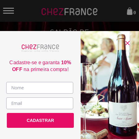
0
Cadastre-se e garanta
10%
OFF
na primeira compra!
Vinhos >
País / Região >
Le Club >
CADASTRAR
Promoções >