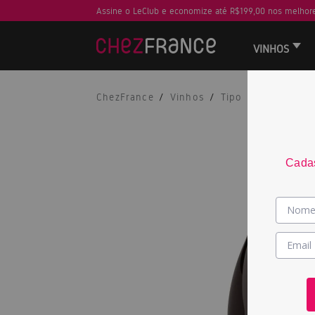
Assine o LeClub e economize até R$199,00 nos melhore
VINHOS
ChezFrance
Vinhos
Tipo
Tinto
Cadas