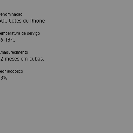
Denominação
AOC Côtes du Rhône
Temperatura de serviço
16-18ºC
Amadurecimento
12 meses em cubas.
Teor alcoólico
13%