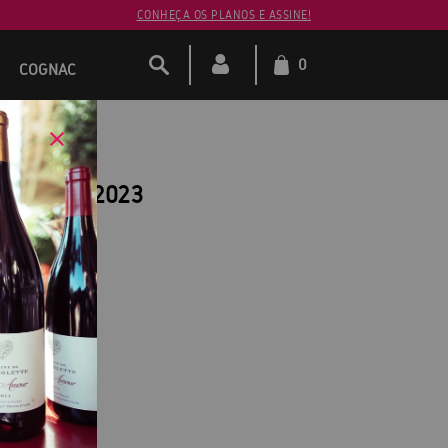
CONHEÇA OS PLANOS E ASSINE!
0
COGNAC
Mistraou 2023
du Rhône