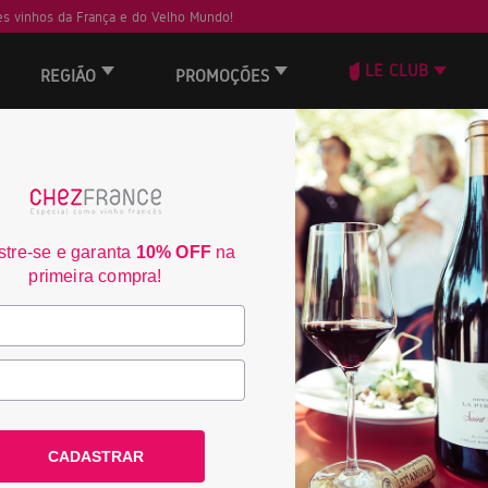
s vinhos da França e do Velho Mundo!
LE CLUB
REGIÃO
PROMOÇÕES
Domaine de Panéry 
2339
tre-se e garanta
10% OFF
na
primeira compra!
País:
França
Região:
Côtes du Rhône
Denominação:
AOC Côtes 
CADASTRAR
R$ 209,00