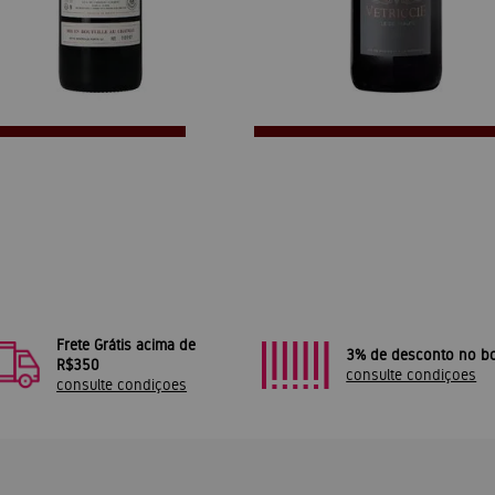
Frete Grátis acima de
3% de desconto no bo
R$350
consulte condiçoes
consulte condiçoes