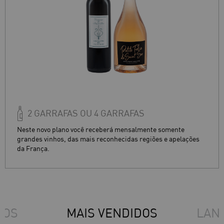
 OU 4 GARRAFAS
2 GARRAFAS O
ocê receberá mensalmente somente
Receba vinhos sofistica
 mais reconhecidas regiões e apelações
consagradas. Um clube 
aguçado.
DOS
MAIS VENDIDOS
LAN