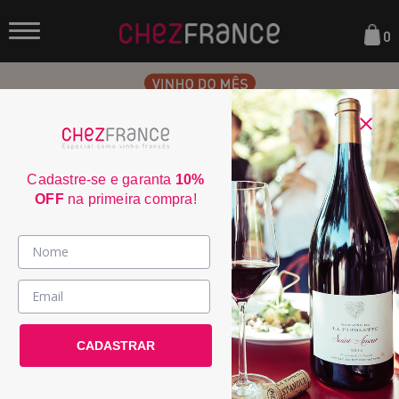
0
Cadastre-se e garanta
10%
OFF
na primeira compra!
Vinhos >
País / Região >
CADASTRAR
Le Club >
Promoções >