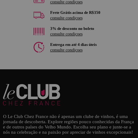
consulte condiçoes
Frete Grátis acima de R$350
consulte condiçoes
3% de desconto no boleto
consulte condiçoes
Entrega em até 4 dias úteis
consulte condiçoes
O Le Club Chez France não é apenas um clube de vinhos, é uma
jornada de descoberta. Explore regiões pouco conhecidas da França
e de outros países do Velho Mundo. Escolha seu plano e junte-se a
nós na celebração e na paixão por apreciar de vinhos excepcionais!