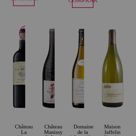
COMPRAR
WE
91
Château
Château
Domaine
Maison
La
Manissy
de la
Jaffelin