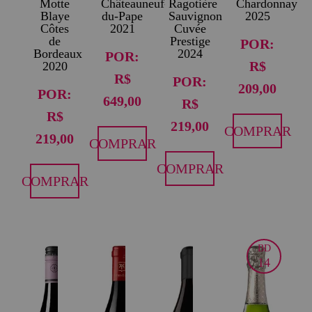
Motte
Châteauneuf-
Ragotière
Chardonnay
Blaye
du-Pape
Sauvignon
2025
Côtes
2021
Cuvée
de
Prestige
POR:
Bordeaux
2024
POR:
R$
2020
R$
POR:
209,00
POR:
649,00
R$
R$
219,00
COMPRAR
219,00
COMPRAR
COMPRAR
COMPRAR
BD
14