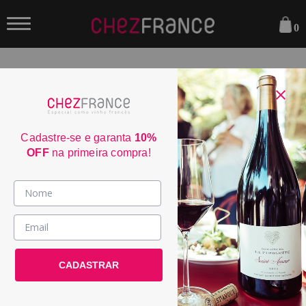
0
Cadastre-se e garanta
10%
OFF
na primeira compra!
Vinhos >
País / Região >
Le Club >
CADASTRAR
Promoções >