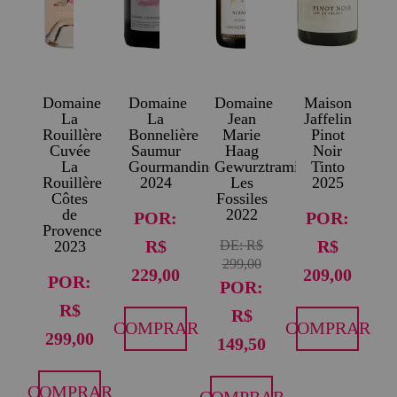
Domaine
Domaine
Domaine
Maison
La
La
Jean
Jaffelin
Rouillère
Bonnelière
Marie
Pinot
Cuvée
Saumur
Haag
Noir
La
Gourmandine
Gewurztraminer
Tinto
Rouillère
2024
Les
2025
Côtes
Fossiles
de
2022
POR:
POR:
Provence
R$
R$
2023
DE:
R$
299,00
229,00
209,00
POR:
POR:
R$
R$
COMPRAR
COMPRAR
299,00
149,50
COMPRAR