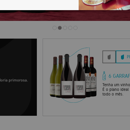
P
6 GARRA
ente somente
Tenha um vinho
egiões e apelações
É o plano ideal
todo o mês.