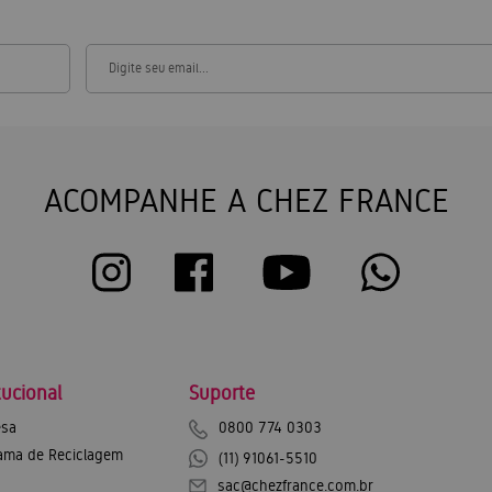
ACOMPANHE A CHEZ FRANCE
tucional
Suporte
sa
0800 774 0303
ama de Reciclagem
(11) 91061-5510
sac@chezfrance.com.br