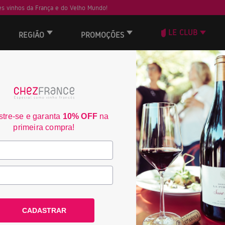
s vinhos da França e do Velho Mundo!
LE CLUB
REGIÃO
PROMOÇÕES
tre-se e garanta
10% OFF
na
primeira compra!
CADASTRAR