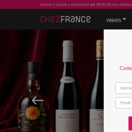
Assine o LeClub e economize até R$199,00 nos melhore
VINHOS
Cadas