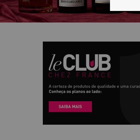
2 GARRAFAS OU 4 GARRAFAS
Neste novo plano você receberá mensalm
grandes vinhos, das mais reconhecidas r
da França.