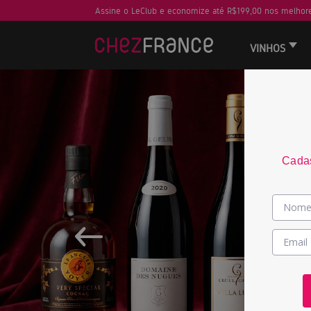
Assine o LeClub e economize até R$199,00 nos melhore
VINHOS
Cadas