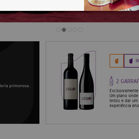
R
2 GARRAF
avar todos os tipos
Exclusivamente 
Um plano onde 
tintos e dar u
experiência eno