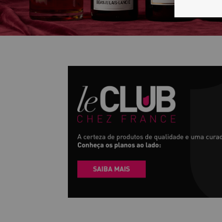
2 GARRAFAS OU 4 GARRAFAS
Perfeito para quem quer conhecer e desbr
de vinhos e regiões vinícolas!