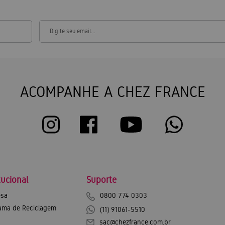
ACOMPANHE A CHEZ FRANCE
tucional
Suporte
sa
0800 774 0303
ama de Reciclagem
(11) 91061-5510
sac@chezfrance.com.br