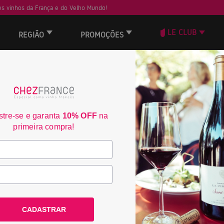
s vinhos da França e do Velho Mundo!
LE CLUB
REGIÃO
PROMOÇÕES
tre-se e garanta
10% OFF
na
primeira compra!
CADASTRAR