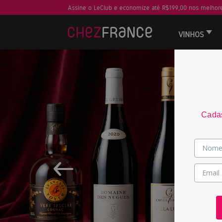
Assine o LeClub e economize até R$199,00 nos melhore
VINHOS
Cadas