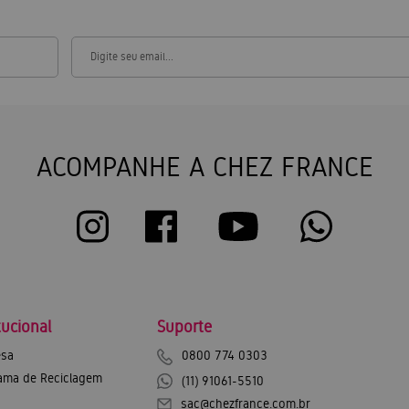
ACOMPANHE A CHEZ FRANCE
tucional
Suporte
sa
0800 774 0303
ama de Reciclagem
(11) 91061-5510
sac@chezfrance.com.br