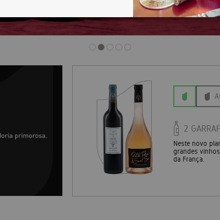
A
2 GARRAF
de regiões
Neste novo pla
têm o paladar
grandes vinhos
da França.