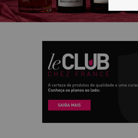
2 GARRAFAS OU 4 GARRAFAS
Receba vinhos sofisticados, pontuados e 
consagradas. Um clube para aqueles que 
aguçado.