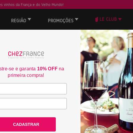
s vinhos da França e do Velho Mundo!
LE CLUB
REGIÃO
PROMOÇÕES
tre-se e garanta
10% OFF
na
primeira compra!
CADASTRAR