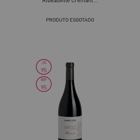
Ribeauvillé Crémant...
PRODUTO ESGOTADO
JS
95
RP
95