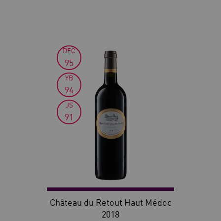
DEC
95
YB
94
JS
91
Château du Retout Haut Médoc
2018