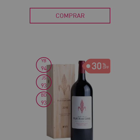
COMPRAR
YB
30
94
JS
93
BD
93