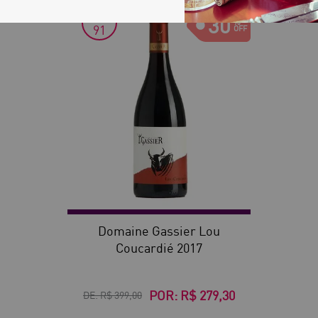
JS
30
91
Domaine Gassier Lou
Coucardié 2017
POR:
R$ 279,30
DE:
R$ 399,00