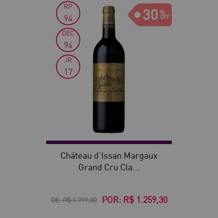
RP
30
94
DEC
94
JR
17
Château d’Issan Margaux
Grand Cru Cla...
POR:
R$ 1.259,30
DE:
R$ 1.799,00