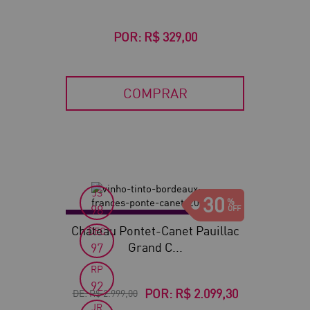
POR:
R$ 329,00
COMPRAR
JS
30
98
Château Pontet-Canet Pauillac
DEC
Grand C...
97
RP
92
POR:
R$ 2.099,30
DE:
R$ 2.999,00
JR