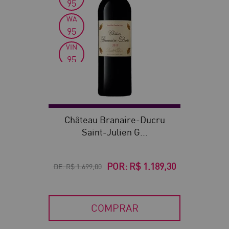
95
WA
95
VIN
95
WS
94
Château Branaire-Ducru
Saint-Julien G...
POR:
R$ 1.189,30
DE:
R$ 1.699,00
COMPRAR