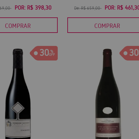
POR:
R$ 398,30
POR:
R$ 461,3
569,00
De:
R$ 659,00
COMPRAR
COMPRAR
30
30