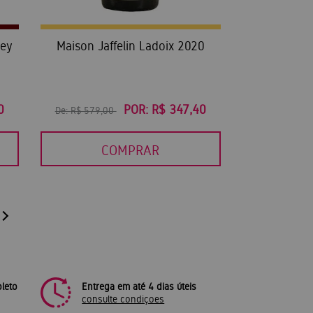
xey
Maison Jaffelin Ladoix 2020
0
POR:
R$ 347,40
De:
R$ 579,00
COMPRAR
leto
Entrega em até 4 dias úteis
consulte condiçoes