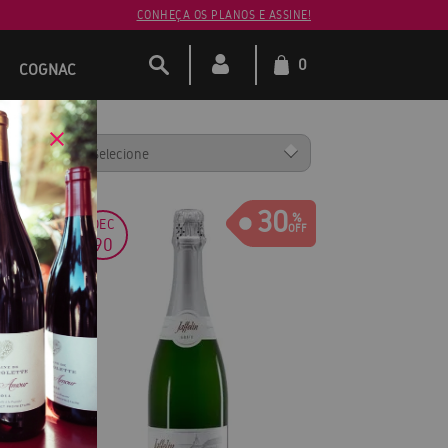
CONHEÇA OS PLANOS E ASSINE!
0
COGNAC
ENAR POR:
30
DEC
90