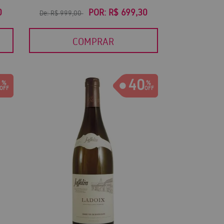
0
POR:
R$ 699,30
De:
R$ 999,00
COMPRAR
40