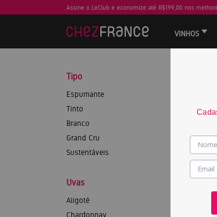
Assine o LeClub e economize até R$199,00 nos melhore
VINHOS
Tipo
Espumante
Tinto
Cadas
Branco
Grand Cru
Sustentáveis
Uvas
Aligoté
Chardonnay