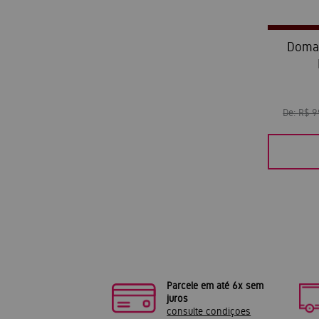
Domai
De:
R$ 
Parcele em até 6x sem
juros
consulte condiçoes