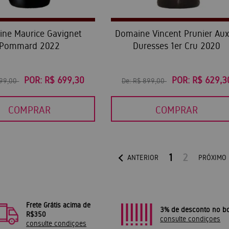
ne Maurice Gavignet
Domaine Vincent Prunier Au
Pommard 2022
Duresses 1er Cru 2020
POR:
R$ 699,30
POR:
R$ 629,3
999,00
De:
R$ 899,00
COMPRAR
COMPRAR
1
2
ANTERIOR
PRÓXIMO
Frete Grátis acima de
3% de desconto no bo
R$350
consulte condiçoes
consulte condiçoes