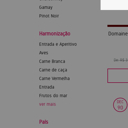
Gamay
Pinot Noir
Harmonização
Domaine 
Entrada e Aperitivo
Aves
De:
R$ 
Carne Branca
Carne de caça
Carne Vermelha
Entrada
Frutos do mar
DEC
ver mais
90
País