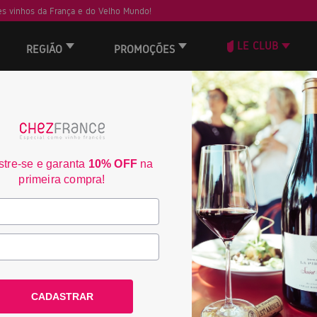
s vinhos da França e do Velho Mundo!
LE CLUB
REGIÃO
PROMOÇÕES
ORD
40
tre-se e garanta
10% OFF
na
primeira compra!
CADASTRAR