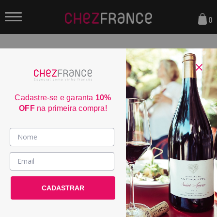
0
FILTRAR
ORDENAR POR:
Cadastre-se e garanta
10%
OFF
na primeira compra!
Vinhos >
País / Região >
Domaine Glantenet Bourgogne
CADASTRAR
Aligoté 2024
Le Club >
PRODUTO ESGOTADO
Promoções >