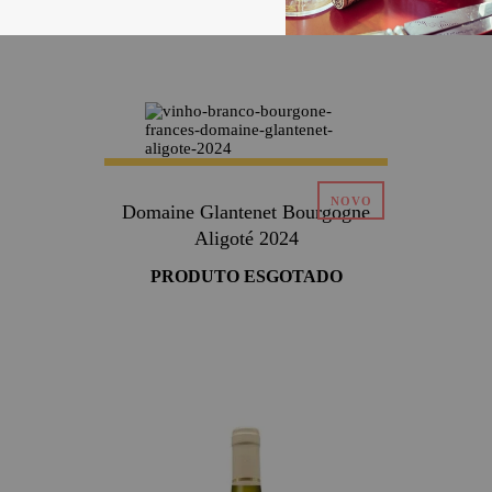
Domaine Glantenet Bourgogne
Aligoté 2024
PRODUTO ESGOTADO