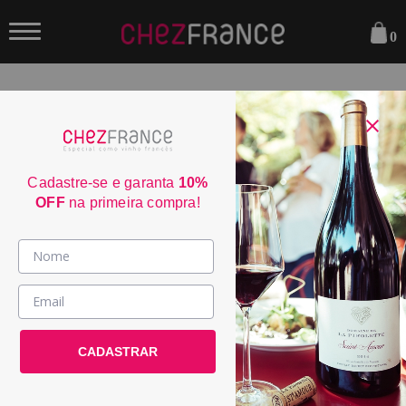
0
FILTRAR
ORDENAR POR:
Cadastre-se e garanta
10%
OFF
na primeira compra!
Vinhos >
País / Região >
Domaine Sandrine Deletang
Rully 2021
Le Club >
CADASTRAR
PRODUTO ESGOTADO
Promoções >