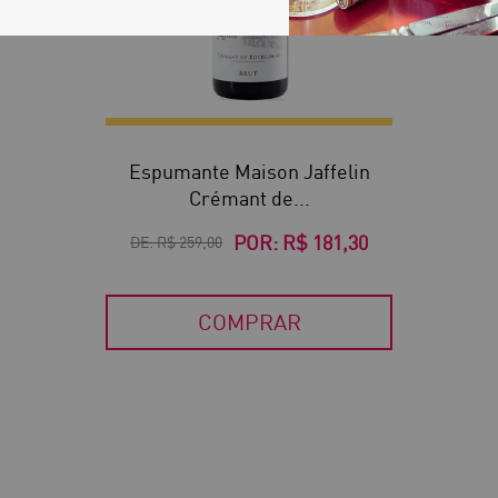
Espumante Maison Jaffelin
Crémant de...
POR:
R$ 181,30
DE:
R$ 259,00
COMPRAR