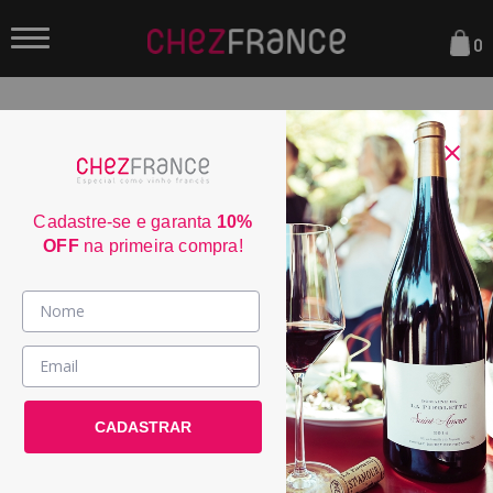
0
FILTRAR
ORDENAR POR:
Cadastre-se e garanta
10%
OFF
na primeira compra!
DEC
30
90
Vinhos >
País / Região >
CADASTRAR
Le Club >
Promoções >