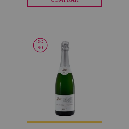
DEC
30
90