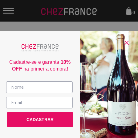
0
FILTRAR
ORDENAR POR:
Cadastre-se e garanta
10%
OFF
na primeira compra!
40
Vinhos >
País / Região >
Le Club >
CADASTRAR
Promoções >