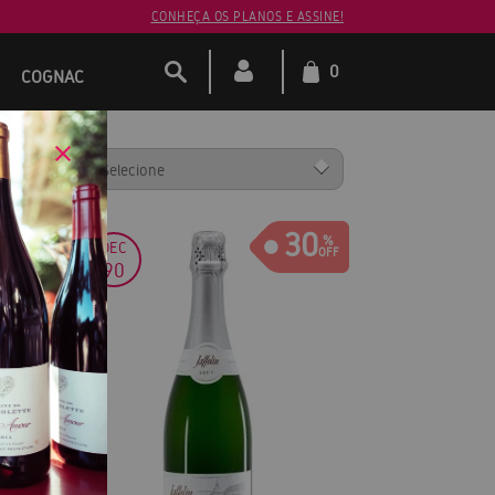
CONHEÇA OS PLANOS E ASSINE!
0
COGNAC
ENAR POR:
30
DEC
90