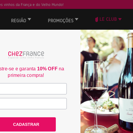
s vinhos da França e do Velho Mundo!
LE CLUB
REGIÃO
PROMOÇÕES
ORD
40
tre-se e garanta
10% OFF
na
primeira compra!
CADASTRAR