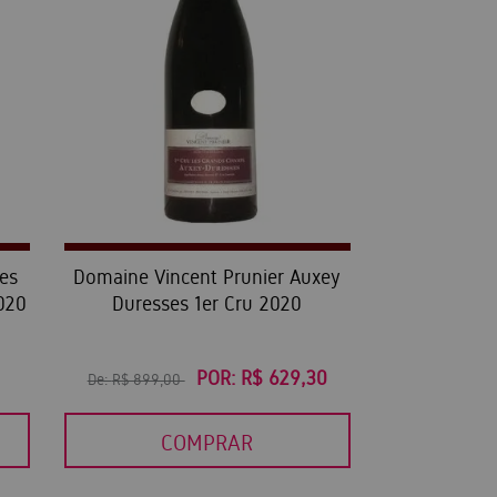
es
Domaine Vincent Prunier Auxey
020
Duresses 1er Cru 2020
POR:
R$ 629,30
De:
R$ 899,00
COMPRAR