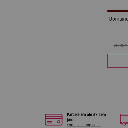
Domaine 
De:
R$ 
Parcele em até 6x sem
juros
consulte condiçoes