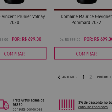
Vincent Prunier Volnay
Domaine Maurice Gavigne
2020
Pommard 2022
POR:
R$ 699,30
POR:
R$ 699,3
999,00
De:
R$ 999,00
COMPRAR
COMPRAR
1
2
ANTERIOR
PRÓXIMO
Frete Grátis acima de
3% de desconto no bo
R$350
consulte condiçoes
consulte condiçoes