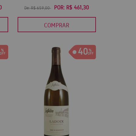
0
POR:
R$ 461,30
De:
R$ 659,00
COMPRAR
40