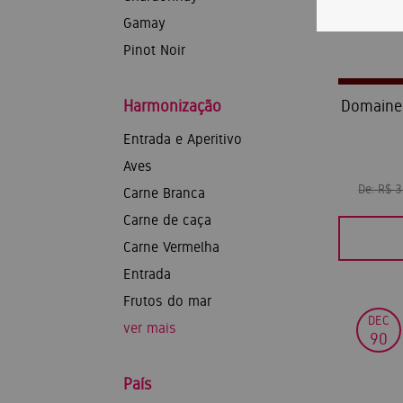
Gamay
Pinot Noir
Harmonização
Domaine 
Entrada e Aperitivo
Aves
De:
R$ 
Carne Branca
Carne de caça
Carne Vermelha
Entrada
Frutos do mar
DEC
ver mais
90
País