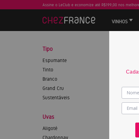
Assine o LeClub e economize até R$199,00 nos melhore
VINHOS
Tipo
Espumante
Tinto
Cadas
Branco
Grand Cru
Sustentáveis
Uvas
Aligoté
Chardonnay