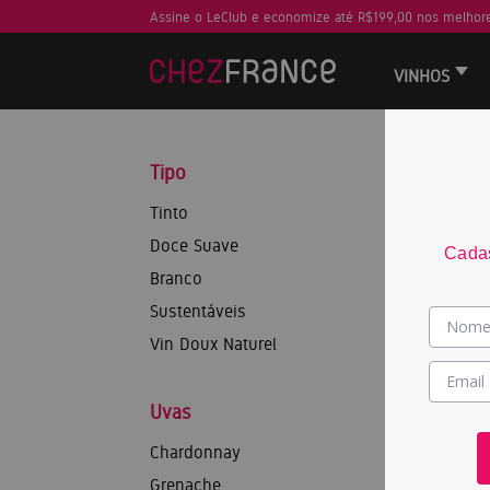
Assine o LeClub e economize até R$199,00 nos melhore
VINHOS
Tipo
Tinto
Doce Suave
Cadas
Branco
Sustentáveis
Vin Doux Naturel
Uvas
Chardonnay
Grenache