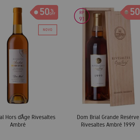
50
50
RP
91
l Hors d’Âge Rivesaltes
Dom Brial Grande Resérve
Ambré
Rivesaltes Ambré 1999