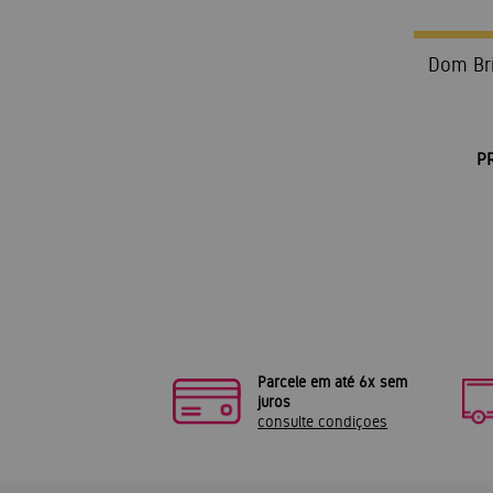
Dom Bri
P
Parcele em até 6x sem
juros
consulte condiçoes