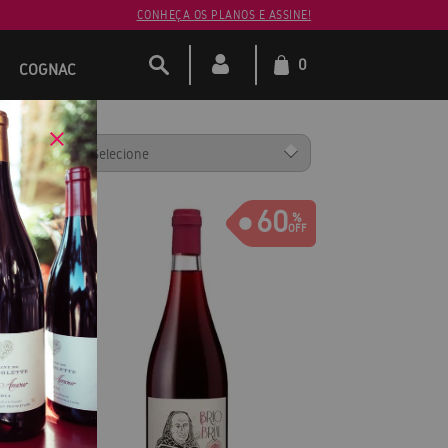
CONHEÇA OS PLANOS E ASSINE!
0
COGNAC
ENAR POR:
60