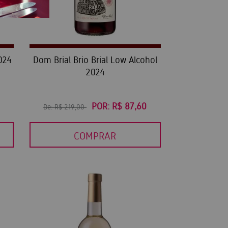
024
Dom Brial Brio Brial Low Alcohol
2024
POR:
R$ 87,60
De:
R$ 219,00
COMPRAR