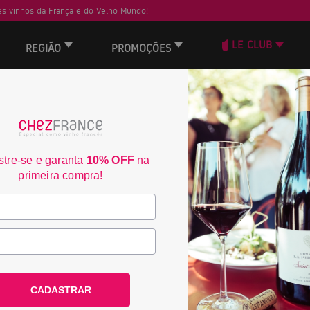
s vinhos da França e do Velho Mundo!
LE CLUB
REGIÃO
PROMOÇÕES
ORD
60
tre-se e garanta
10% OFF
na
primeira compra!
CADASTRAR