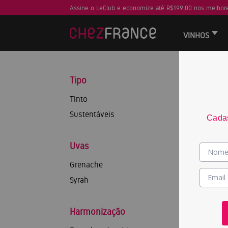
Assine o LeClub e economize até R$199,00 nos melhore
VINHOS
Tipo
Tinto
Sustentáveis
Cadas
Uvas
Grenache
Syrah
Harmonização