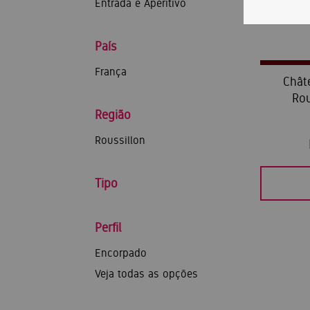
Entrada e Aperitivo
País
França
Chât
Rou
Região
Roussillon
Tipo
Perfil
Encorpado
Veja todas as opções