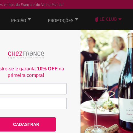
s vinhos da França e do Velho Mundo!
LE CLUB
REGIÃO
PROMOÇÕES
ORD
tre-se e garanta
10% OFF
na
primeira compra!
CADASTRAR