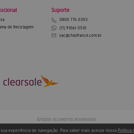
tucional
Suporte
sa
0800 774 0303
ama de Reciclagem
(11) 91061-5510
sac@chezfrance.com.br
©TODOS OS DIREITOS RESERVADOS.
Chez France Exportação e Importação SA - CNPJ: 12.744.600/0001-43
r sua experiência de navegação. Para saber mais acesse nossa
Política