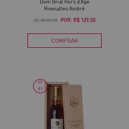
Dom Brial Hors d’Âge
Rivesaltes Ambré
POR:
R$ 129,50
DE:
R$ 259,00
COMPRAR
RP
50
91