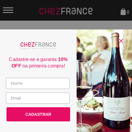
0
FILTRAR
ORDENAR POR:
Cadastre-se e garanta
10%
OFF
na primeira compra!
Vinhos >
País / Região >
CADASTRAR
Le Club >
Promoções >