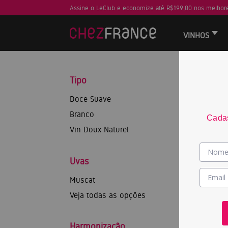
Assine o LeClub e economize até R$199,00 nos melhore
VINHOS
Tipo
Doce Suave
Branco
Cadas
Vin Doux Naturel
Uvas
Muscat
Veja todas as opções
Harmonização