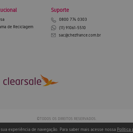
tucional
Suporte
sa
0800 774 0303
ama de Reciclagem
(11) 91061-5510
sac@chezfrance.com.br
©TODOS OS DIREITOS RESERVADOS.
Chez France Exportação e Importação SA - CNPJ: 12.744.600/0001-43
r sua experiência de navegação. Para saber mais acesse nossa
Política