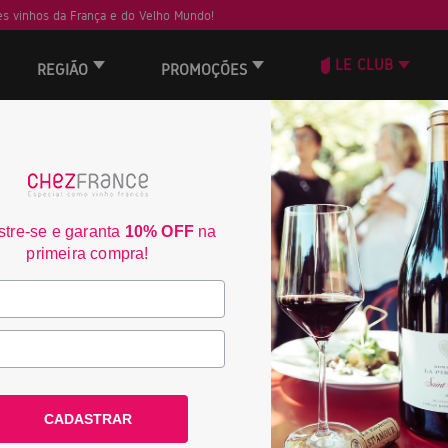
s vinhos da França e do Velho Mundo!
LE CLUB
REGIÃO
PROMOÇÕES
ORD
tre-se e garanta
10% OFF
na
primeira compra!
CADASTRAR