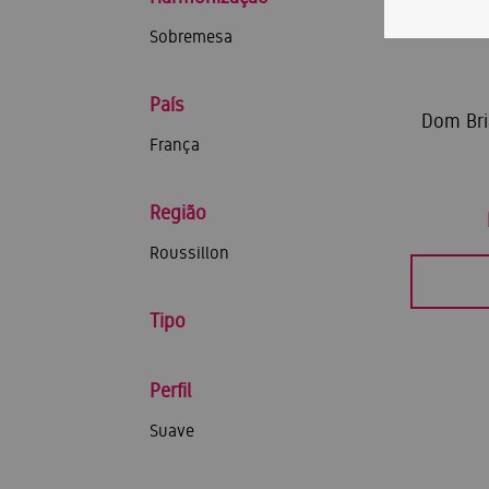
Sobremesa
País
Dom Bri
França
Região
Roussillon
Tipo
Perfil
Suave