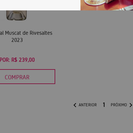
al Muscat de Rivesaltes
2023
POR:
R$ 239,00
COMPRAR
1
ANTERIOR
PRÓXIMO