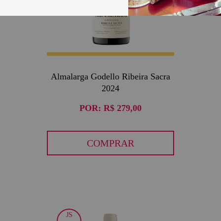
Almalarga Godello Ribeira Sacra
2024
POR:
R$ 279,00
COMPRAR
JS