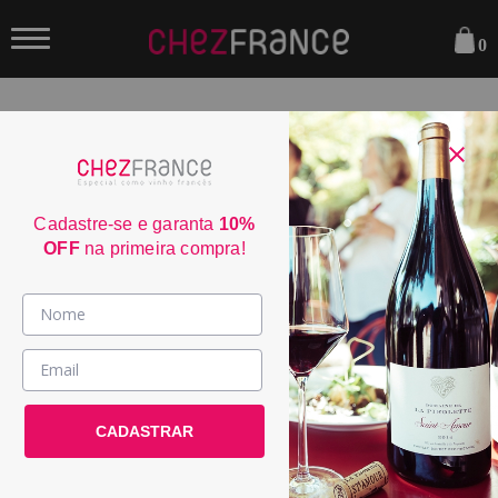
0
FILTRAR
ORDENAR POR:
Cadastre-se e garanta
10%
OFF
na primeira compra!
Vinhos >
País / Região >
Le Club >
CADASTRAR
Promoções >