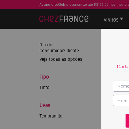
Assine o LeClub e economize até R$199,00 nos melhore
VINHOS
Dia do
Consumidor/Cliente
Veja todas as opções
Cadas
Tipo
Tinto
Uvas
Tempranillo