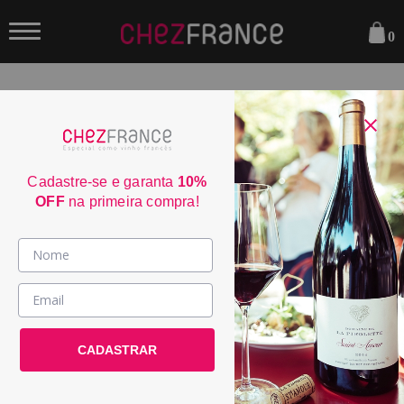
0
FILTRAR
ORDENAR POR:
Cadastre-se e garanta
10%
OFF
na primeira compra!
Vinhos >
País / Região >
Le Club >
CADASTRAR
Promoções >