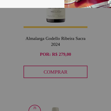
Almalarga Godello Ribeira Sacra
2024
POR:
R$ 279,00
COMPRAR
JS