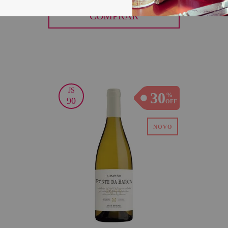
COMPRAR
JS
30
90