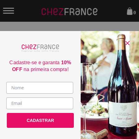
0
FILTRAR
ORDENAR POR:
Cadastre-se e garanta
10%
OFF
na primeira compra!
Vinhos >
Almalarga Godello Ribeira Sacra
País / Região >
2024
Le Club >
CADASTRAR
POR:
R$ 279,00
Promoções >