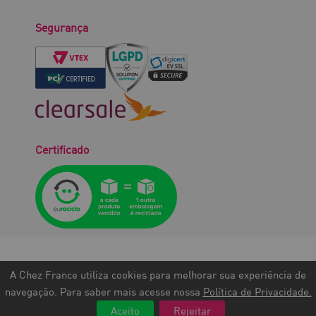
Segurança
Certificado
A Chez France utiliza cookies para melhorar sua experiência de
©TODOS OS DIREITOS RESERVADOS.
navegação. Para saber mais acesse nossa
Política de Privacidade.
Chez France Exportação e Importação SA - CNPJ: 12.744.600/0001-43
Aceito
Rejeitar