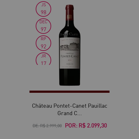
JS
30
98
DEC
97
RP
92
JR
17
Château Pontet-Canet Pauillac
Grand C...
POR:
R$ 2.099,30
DE:
R$ 2.999,00