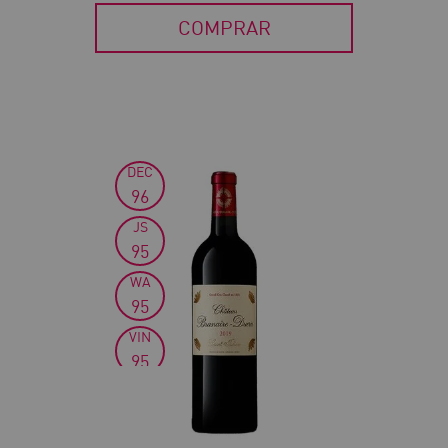
COMPRAR
DEC
30
96
JS
95
WA
95
VIN
95
WS
94