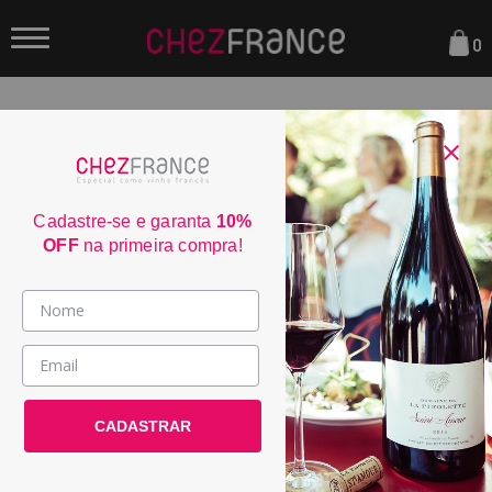
0
FILTRAR
ORDENAR POR:
Cadastre-se e garanta
10%
OFF
na primeira compra!
50
Vinhos >
País / Região >
CADASTRAR
Le Club >
Promoções >