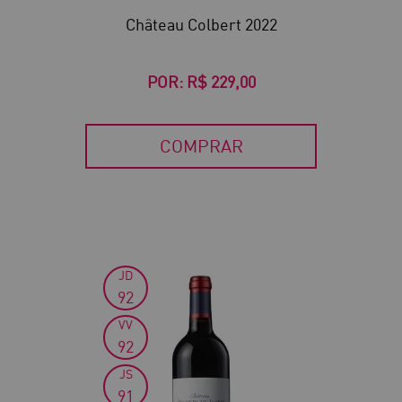
Château Colbert 2022
POR:
R$ 229,00
COMPRAR
JD
30
92
VV
92
JS
91