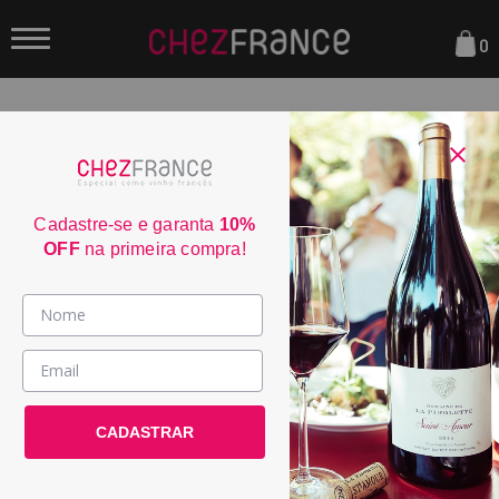
0
FILTRAR
ORDENAR POR:
Cadastre-se e garanta
10%
OFF
na primeira compra!
29
Vinhos >
País / Região >
CADASTRAR
Le Club >
Promoções >