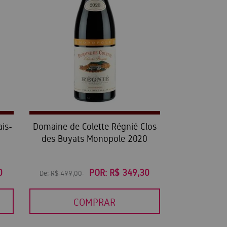
is-
Domaine de Colette Régnié Clos
des Buyats Monopole 2020
0
POR:
R$ 349,30
De:
R$ 499,00
COMPRAR