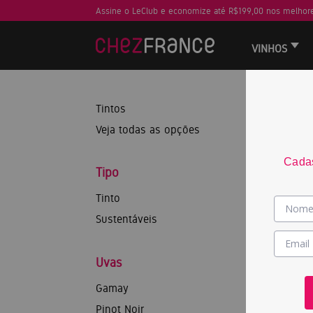
Assine o LeClub e economize até R$199,00 nos melhore
VINHOS
Tintos
Veja todas as opções
Cadas
Tipo
Tinto
Sustentáveis
Uvas
Gamay
Pinot Noir