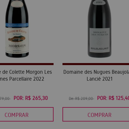
 de Colette Morgon Les
Domaine des Nugues Beaujola
mes Parcellaire 2022
Lancié 2021
POR:
R$ 265,30
POR:
R$ 125,4
379,00
De:
R$ 209,00
COMPRAR
COMPRAR