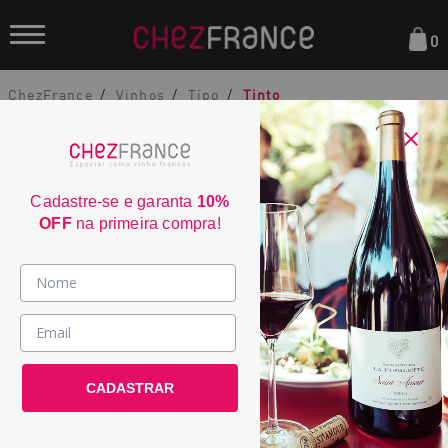
0
ChezFrance
Vinhos
Tipo
Tinto
Cadastre-se e garanta
10%
OFF
na primeira compra!
Domaine Machard de Gramont Aloxe-
Vinhos >
Corton Les Morais 2023
País / Região >
2287
CADASTRAR
Le Club >
País:
França
Promoções >