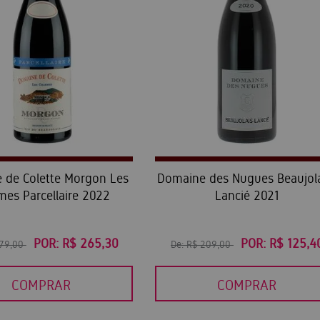
 de Colette Morgon Les
Domaine des Nugues Beaujola
mes Parcellaire 2022
Lancié 2021
POR:
R$ 265,30
POR:
R$ 125,4
379,00
De:
R$ 209,00
COMPRAR
COMPRAR