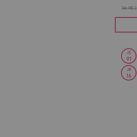
De:
R$ 
JS
91
JR
16