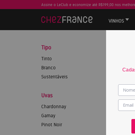
Assine o LeClub e economize até R$199,00 nos melhore
VINHOS
Tipo
Tinto
Branco
Cadas
Sustentáveis
Uvas
Chardonnay
Gamay
Pinot Noir