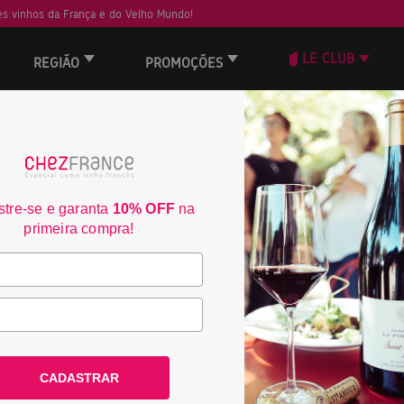
s vinhos da França e do Velho Mundo!
LE CLUB
REGIÃO
PROMOÇÕES
ORD
29
tre-se e garanta
10% OFF
na
primeira compra!
CADASTRAR