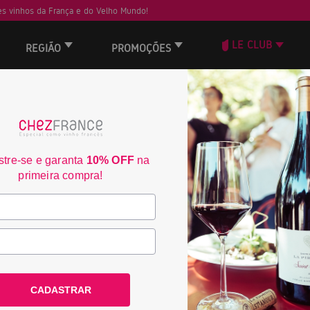
s vinhos da França e do Velho Mundo!
LE CLUB
REGIÃO
PROMOÇÕES
Château Haut Plant
2350
tre-se e garanta
10% OFF
na
primeira compra!
País:
França
Região:
Bordeaux
Denominação:
AOC Bordea
CADASTRAR
R$ 209,00