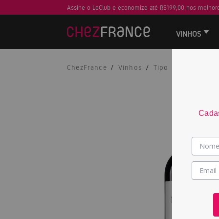
Assine o LeClub e economize até R$199,00 nos melhore
VINHOS
ChezFrance
Vinhos
Tipo
Tinto
Cadas