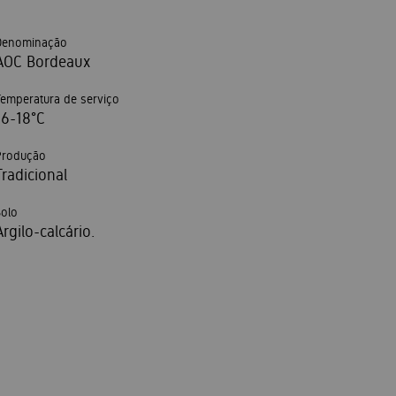
Denominação
AOC Bordeaux
Temperatura de serviço
16-18°C
Produção
Tradicional
Solo
Argilo-calcário.