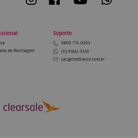
tucional
Suporte
sa
0800 774 0303
ama de Reciclagem
(11) 91061-5510
sac@chezfrance.com.br