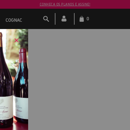
CONHEÇA OS PLANOS E ASSINE!
0
COGNAC
on 2022
ux