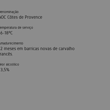
Denominação
AOC Côtes de Provence
Temperatura de serviço
16-18ºC
Amadurecimento
12 meses em barricas novas de carvalho
francês.
Teor alcoólico
13,5%