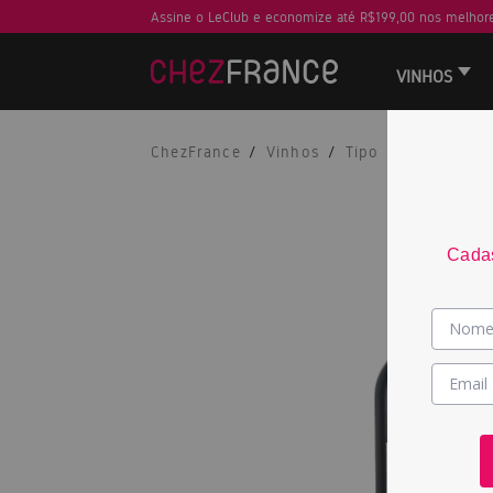
Assine o LeClub e economize até R$199,00 nos melhore
VINHOS
ChezFrance
Vinhos
Tipo
Tinto
Cadas