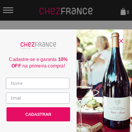
0
FILTRAR
ORDENAR POR:
Cadastre-se e garanta
10%
OFF
na primeira compra!
Vinhos >
País / Região >
Domaine Avi Christophe Buzet
CADASTRAR
2021
Le Club >
POR:
R$ 229,00
Promoções >