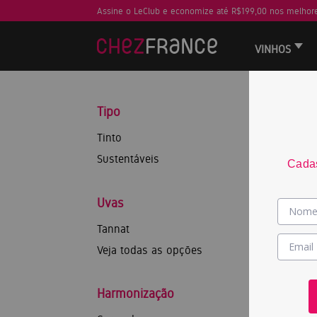
Assine o LeClub e economize até R$199,00 nos melhore
VINHOS
Tipo
Tinto
Sustentáveis
Cadas
Uvas
Tannat
Veja todas as opções
Harmonização