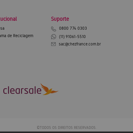
tucional
Suporte
sa
0800 774 0303
ama de Reciclagem
(11) 91061-5510
sac@chezfrance.com.br
©TODOS OS DIREITOS RESERVADOS.