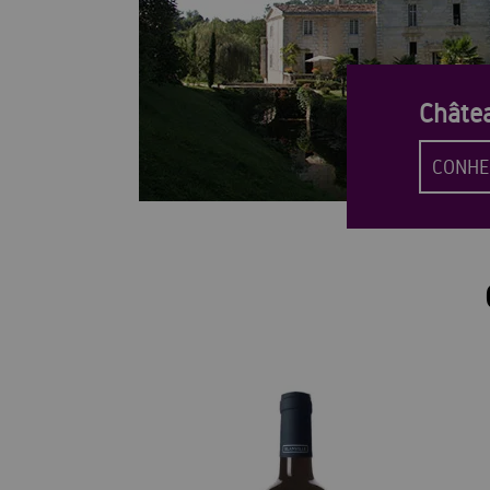
Châtea
CONHE