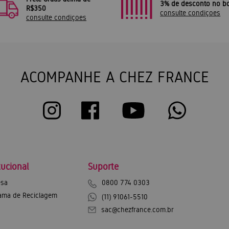
3% de desconto no bo
R$350
consulte condiçoes
consulte condiçoes
ACOMPANHE A CHEZ FRANCE
tucional
Suporte
sa
0800 774 0303
ama de Reciclagem
(11) 91061-5510
sac@chezfrance.com.br