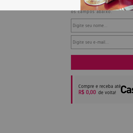
Para ser avisado da dispon
os campos abaixo.
Compre e receba até
R$ 0,00
de volta!