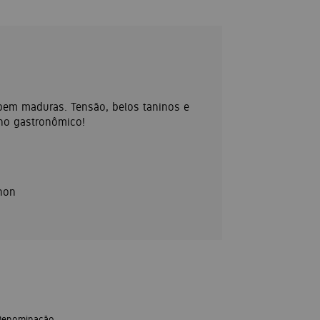
 bem maduras. Tensão, belos taninos e
ho gastronômico!
non
Denominação