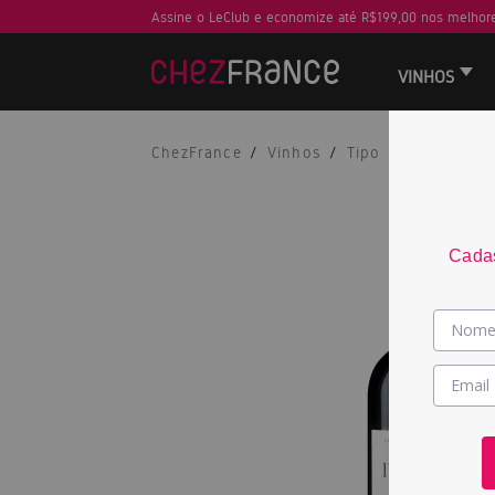
Assine o LeClub e economize até R$199,00 nos melhore
VINHOS
ChezFrance
Vinhos
Tipo
Tinto
Cadas