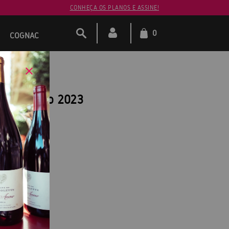
CONHEÇA OS PLANOS E ASSINE!
0
COGNAC
lles Tinto 2023
es