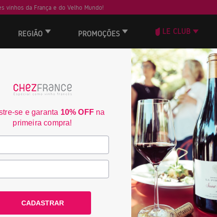
s vinhos da França e do Velho Mundo!
LE CLUB
REGIÃO
PROMOÇÕES
Château du Luc Jume
2246
tre-se e garanta
10% OFF
na
primeira compra!
País:
França
Região:
Languedoc
Denominação:
AOC Corbièr
CADASTRAR
R$ 249,00