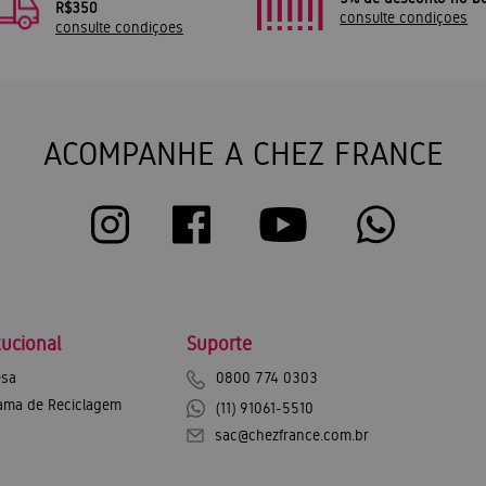
R$350
consulte condiçoes
consulte condiçoes
ACOMPANHE A CHEZ FRANCE
tucional
Suporte
sa
0800 774 0303
ama de Reciclagem
(11) 91061-5510
sac@chezfrance.com.br