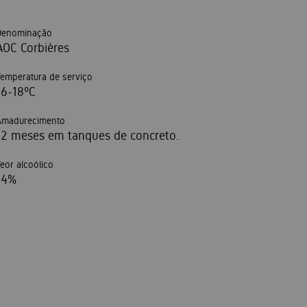
Denominação
AOC Corbières
Temperatura de serviço
16-18ºC
Amadurecimento
12 meses em tanques de concreto.
Teor alcoólico
14%