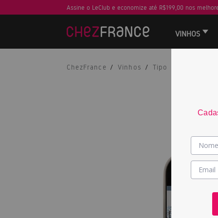
Assine o LeClub e economize até R$199,00 nos melhore
VINHOS
ChezFrance
Vinhos
Tipo
Tinto
Cadas