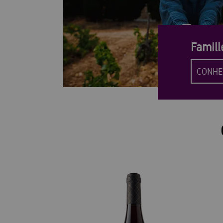
Famill
CONHE
30