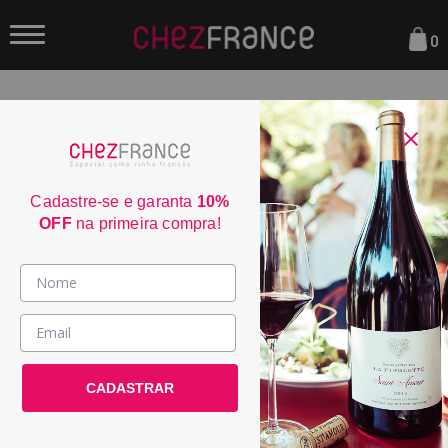
0
FILTRAR
ORDENAR POR:
Cadastre-se e garanta
10%
OFF
na primeira compra!
50
Vinhos >
Famille Fabre Grande
País / Região >
Courtade Alvarin...
CADASTRAR
Le Club >
POR:
R$ 114,50
DE:
R$ 229,00
Promoções >