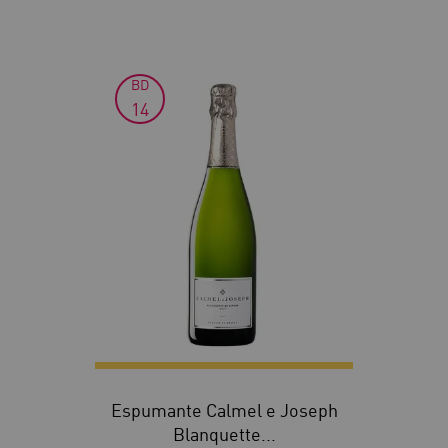
BD
14
Espumante Calmel e Joseph
Blanquette...