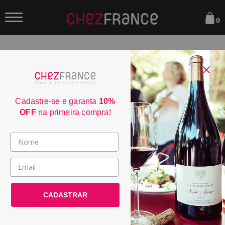
0
FILTRAR
ORDENAR POR:
Cadastre-se e garanta
10%
OFF
na primeira compra!
Vinhos >
País / Região >
Le Club >
CADASTRAR
Promoções >