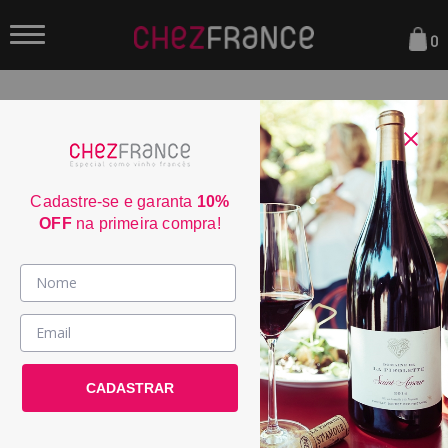
0
FILTRAR
ORDENAR POR:
Cadastre-se e garanta
10%
OFF
na primeira compra!
50
Vinhos >
Famille Fabre Grande
País / Região >
Courtade Alvarin...
CADASTRAR
Le Club >
POR:
R$ 114,50
DE:
R$ 229,00
Promoções >