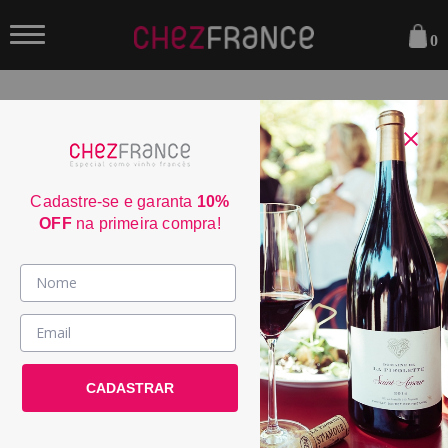
0
FILTRAR
ORDENAR POR:
Cadastre-se e garanta
10%
OFF
na primeira compra!
JS
50
91
Vinhos >
País / Região >
Le Club >
CADASTRAR
Promoções >