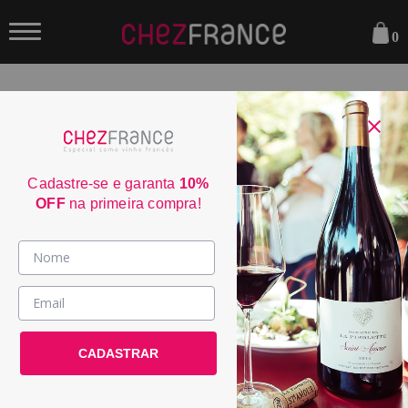
0
FILTRAR
Sua busca não encontrou nenhum resultado.
Cadastre-se e garanta
10%
OFF
na primeira compra!
Parcele em até 6x sem juros
consulte condiçoes
Frete Grátis acima de R$350
consulte condiçoes
Vinhos >
3% de desconto no boleto
País / Região >
consulte condiçoes
Entrega em até 4 dias úteis
Le Club >
CADASTRAR
consulte condiçoes
Promoções >